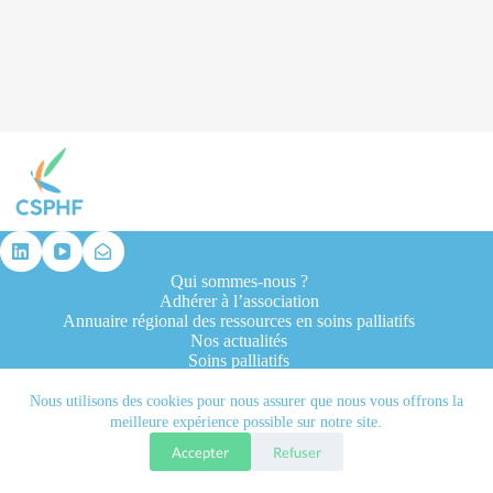
résultat
Qui sommes-nous ?
Adhérer à l’association
Annuaire régional des ressources en soins palliatifs
Nos actualités
Soins palliatifs
Formation et recherche
Ressources professionnelles
Nous utilisons des cookies pour nous assurer que nous vous offrons la
Contacts
meilleure expérience possible sur notre site.
Accepter
Refuser
Tous droits réservés © 2026 - CSPHF - Réalisé par l'agence
Let it be