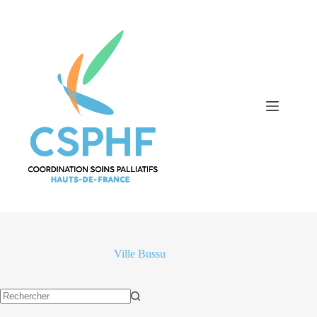
Passer
au
contenu
Ville
Bussu
Aucun