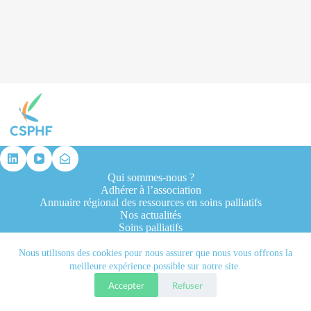
résultat
Qui sommes-nous ?
Adhérer à l’association
Annuaire régional des ressources en soins palliatifs
Nos actualités
Soins palliatifs
Formation et recherche
Ressources professionnelles
Nous utilisons des cookies pour nous assurer que nous vous offrons la
Contacts
meilleure expérience possible sur notre site.
Accepter
Refuser
Tous droits réservés © 2026 - CSPHF - Réalisé par l'agence
Let it be