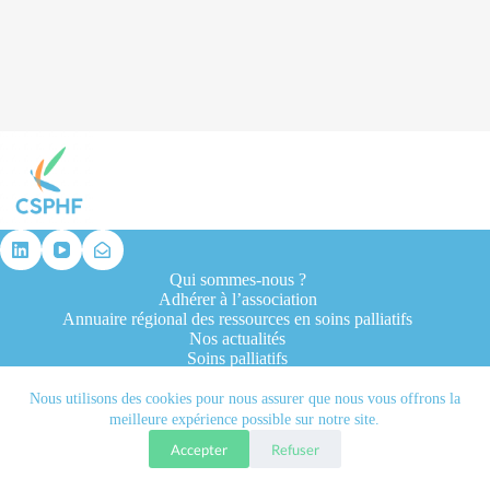
résultat
Qui sommes-nous ?
Adhérer à l’association
Annuaire régional des ressources en soins palliatifs
Nos actualités
Soins palliatifs
Formation et recherche
Ressources professionnelles
Nous utilisons des cookies pour nous assurer que nous vous offrons la
Contacts
meilleure expérience possible sur notre site.
Accepter
Refuser
Tous droits réservés © 2026 - CSPHF - Réalisé par l'agence
Let it be