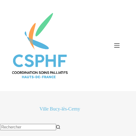
Passer
au
contenu
Ville
Bucy-lès-Cerny
Aucun