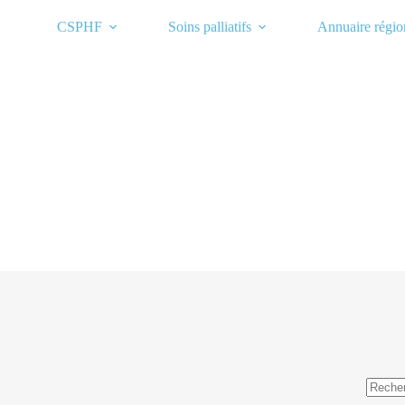
Passer
au
CSPHF
Soins palliatifs
Annuaire régio
contenu
Aucun