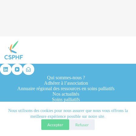
résultat
Qui sommes-nous ?
Adhérer à l’association
Annuaire régional des ressources en soins palliatifs
Nos actualités
Soins palliatifs
Formation et recherche
Ressources professionnelles
Nous utilisons des cookies pour nous assurer que nous vous offrons la
Contacts
meilleure expérience possible sur notre site.
Accepter
Refuser
Tous droits réservés © 2026 - CSPHF - Réalisé par l'agence
Let it be