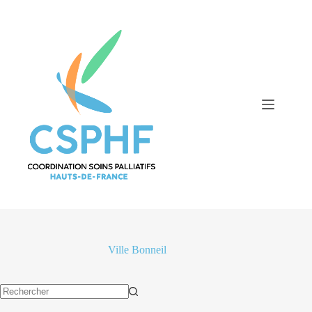
Passer
au
contenu
Ville
Bonneil
Aucun