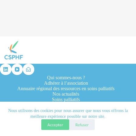
résultat
Qui sommes-nous ?
Adhérer à l’association
Annuaire régional des ressources en soins palliatifs
Nos actualités
Soins palliatifs
Formation et recherche
Ressources professionnelles
Nous utilisons des cookies pour nous assurer que nous vous offrons la
Contacts
meilleure expérience possible sur notre site.
Accepter
Refuser
Tous droits réservés © 2026 - CSPHF - Réalisé par l'agence
Let it be