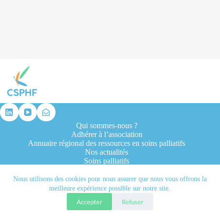
résultat
Qui sommes-nous ?
Adhérer à l’association
Annuaire régional des ressources en soins palliatifs
Nos actualités
Soins palliatifs
Formation et recherche
Ressources professionnelles
Nous utilisons des cookies pour nous assurer que nous vous offrons la
Contacts
meilleure expérience possible sur notre site.
Accepter
Refuser
Tous droits réservés © 2026 - CSPHF - Réalisé par l'agence
Let it be