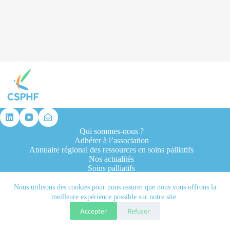
résultat
Qui sommes-nous ?
Adhérer à l’association
Annuaire régional des ressources en soins palliatifs
Nos actualités
Soins palliatifs
Formation et recherche
Ressources professionnelles
Nous utilisons des cookies pour nous assurer que nous vous offrons la
Contacts
meilleure expérience possible sur notre site.
Accepter
Refuser
Tous droits réservés © 2026 - CSPHF - Réalisé par l'agence
Let it be