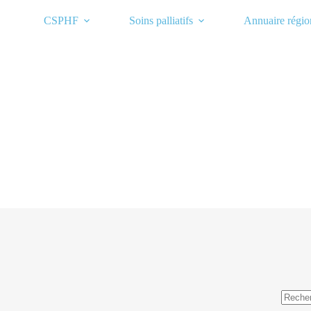
Passer
au
CSPHF
Soins palliatifs
Annuaire régio
contenu
Aucun