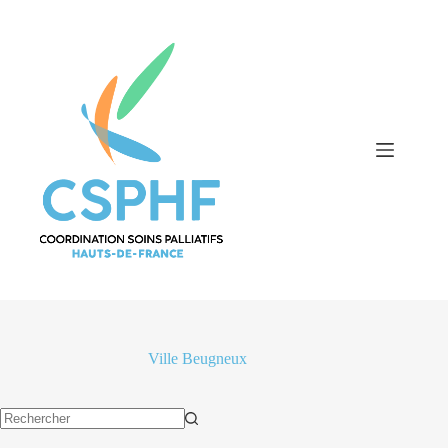
Passer
au
contenu
Ville
Beugneux
Aucun