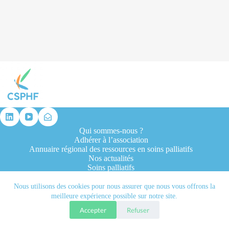
résultat
Qui sommes-nous ?
Adhérer à l’association
Annuaire régional des ressources en soins palliatifs
Nos actualités
Soins palliatifs
Formation et recherche
Ressources professionnelles
Nous utilisons des cookies pour nous assurer que nous vous offrons la
Contacts
meilleure expérience possible sur notre site.
Accepter
Refuser
Tous droits réservés © 2026 - CSPHF - Réalisé par l'agence
Let it be