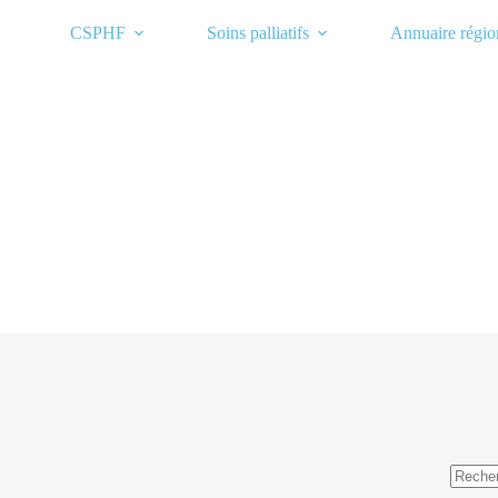
Passer
au
CSPHF
Soins palliatifs
Annuaire régio
contenu
Aucun