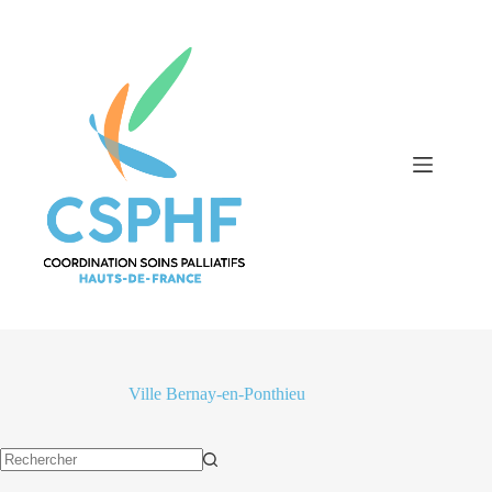
Passer
au
contenu
Ville
Bernay-en-Ponthieu
Aucun