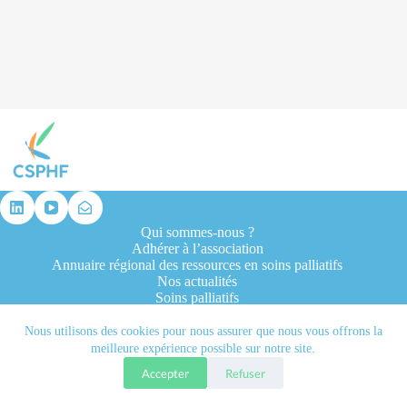
résultat
Qui sommes-nous ?
Adhérer à l’association
Annuaire régional des ressources en soins palliatifs
Nos actualités
Soins palliatifs
Formation et recherche
Ressources professionnelles
Nous utilisons des cookies pour nous assurer que nous vous offrons la
Contacts
meilleure expérience possible sur notre site.
Accepter
Refuser
Tous droits réservés © 2026 - CSPHF - Réalisé par l'agence
Let it be