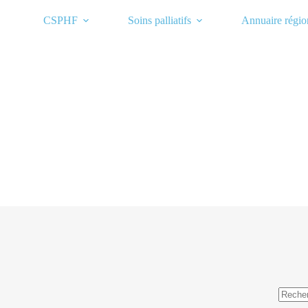
Passer
au
CSPHF
Soins palliatifs
Annuaire régio
contenu
Aucun