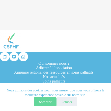
résultat
Qui sommes-nous ?
Adhérer à l’association
Annuaire régional des ressources en soins palliatifs
Nos actualités
Soins palliatifs
Formation et recherche
Ressources professionnelles
Nous utilisons des cookies pour nous assurer que nous vous offrons la
Contacts
meilleure expérience possible sur notre site.
Accepter
Refuser
Tous droits réservés © 2026 - CSPHF - Réalisé par l'agence
Let it be