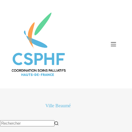
Passer
au
contenu
Ville
Beaumé
Aucun