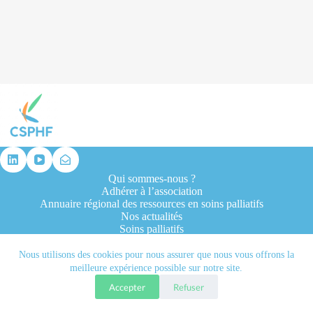
résultat
Qui sommes-nous ?
Adhérer à l’association
Annuaire régional des ressources en soins palliatifs
Nos actualités
Soins palliatifs
Formation et recherche
Ressources professionnelles
Nous utilisons des cookies pour nous assurer que nous vous offrons la
Contacts
meilleure expérience possible sur notre site.
Accepter
Refuser
Tous droits réservés © 2026 - CSPHF - Réalisé par l'agence
Let it be