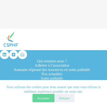
résultat
Qui sommes-nous ?
Adhérer à l’association
Annuaire régional des ressources en soins palliatifs
Nos actualités
Soins palliatifs
Formation et recherche
Ressources professionnelles
Nous utilisons des cookies pour nous assurer que nous vous offrons la
Contacts
meilleure expérience possible sur notre site.
Accepter
Refuser
Tous droits réservés © 2026 - CSPHF - Réalisé par l'agence
Let it be