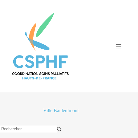
Passer
au
contenu
Ville
Bailleulmont
Aucun