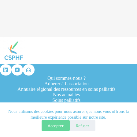
résultat
Qui sommes-nous ?
Adhérer à l’association
Annuaire régional des ressources en soins palliatifs
Nos actualités
Soins palliatifs
Formation et recherche
Ressources professionnelles
Nous utilisons des cookies pour nous assurer que nous vous offrons la
Contacts
meilleure expérience possible sur notre site.
Accepter
Refuser
Tous droits réservés © 2026 - CSPHF - Réalisé par l'agence
Let it be