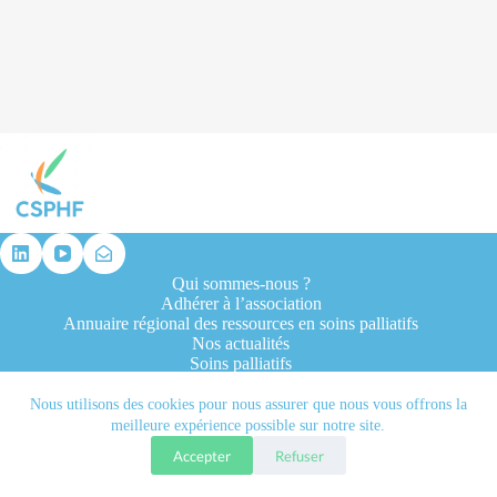
résultat
Qui sommes-nous ?
Adhérer à l’association
Annuaire régional des ressources en soins palliatifs
Nos actualités
Soins palliatifs
Formation et recherche
Ressources professionnelles
Nous utilisons des cookies pour nous assurer que nous vous offrons la
Contacts
meilleure expérience possible sur notre site.
Accepter
Refuser
Tous droits réservés © 2026 - CSPHF - Réalisé par l'agence
Let it be