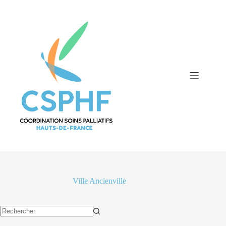
Passer
au
contenu
Ville
Ancienville
Aucun