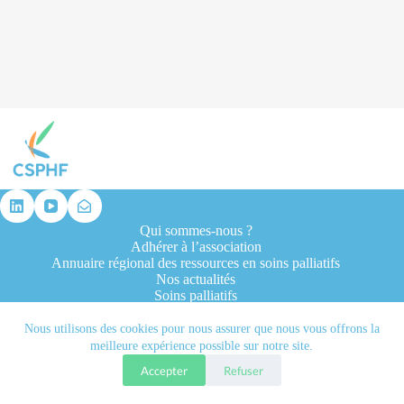
résultat
Qui sommes-nous ?
Adhérer à l’association
Annuaire régional des ressources en soins palliatifs
Nos actualités
Soins palliatifs
Formation et recherche
Ressources professionnelles
Nous utilisons des cookies pour nous assurer que nous vous offrons la
Contacts
meilleure expérience possible sur notre site.
Accepter
Refuser
Tous droits réservés © 2026 - CSPHF - Réalisé par l'agence
Let it be