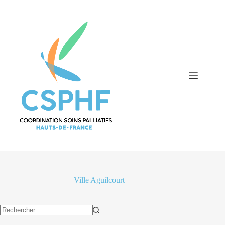
Passer
au
contenu
Ville
Aguilcourt
Aucun