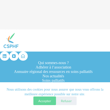
résultat
Qui sommes-nous ?
Adhérer à l’association
Annuaire régional des ressources en soins palliatifs
Nos actualités
Soins palliatifs
Formation et recherche
Ressources professionnelles
Nous utilisons des cookies pour nous assurer que nous vous offrons la
Contacts
meilleure expérience possible sur notre site.
Accepter
Refuser
Tous droits réservés © 2026 - CSPHF - Réalisé par l'agence
Let it be