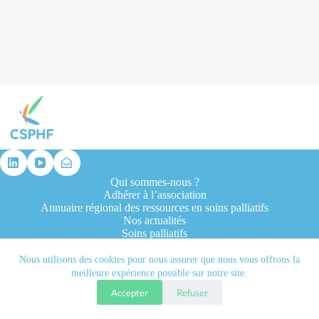
résultat
Qui sommes-nous ?
Adhérer à l’association
Annuaire régional des ressources en soins palliatifs
Nos actualités
Soins palliatifs
Formation et recherche
Ressources professionnelles
Nous utilisons des cookies pour nous assurer que nous vous offrons la
Contacts
meilleure expérience possible sur notre site.
Accepter
Refuser
Tous droits réservés © 2026 - CSPHF - Réalisé par l'agence
Let it be