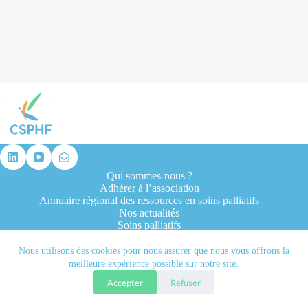
résultat
Qui sommes-nous ?
Adhérer à l’association
Annuaire régional des ressources en soins palliatifs
Nos actualités
Soins palliatifs
Formation et recherche
Ressources professionnelles
Nous utilisons des cookies pour nous assurer que nous vous offrons la
Contacts
meilleure expérience possible sur notre site.
Accepter
Refuser
Tous droits réservés © 2026 - CSPHF - Réalisé par l'agence
Let it be